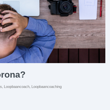
orona?
rs
,
Loopbaancoach
,
Loopbaancoaching